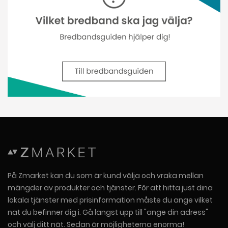
På Zmarket kan du som är kund välja och vraka mellan
mängder av produkter och tjänster. För att hitta just dina
lokala tjänster med prisinformation måste du ange vilket
nät du befinner dig i. Gå längst upp till "ange din adress"
och välj ditt nät. Sedan är möjligheterna enorma!