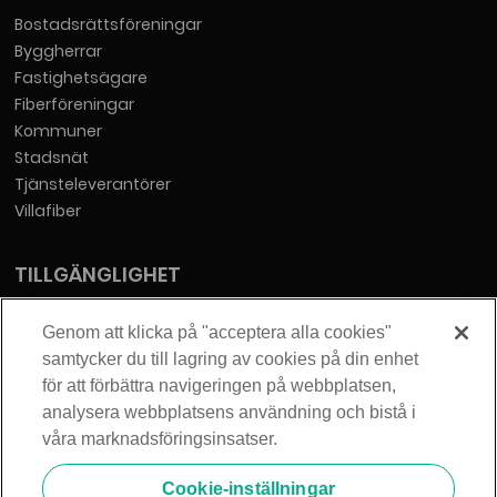
Bostadsrättsföreningar
Byggherrar
Fastighetsägare
Fiberföreningar
Kommuner
Stadsnät
Tjänsteleverantörer
Villafiber
TILLGÄNGLIGHET
Tillgänglighetsredogörelse
Genom att klicka på "acceptera alla cookies"
samtycker du till lagring av cookies på din enhet
KONTAKT
för att förbättra navigeringen på webbplatsen,
analysera webbplatsens användning och bistå i
Telia Sverige AB
våra marknadsföringsinsatser.
Orgnummer: 556430-0142
Säte: Stockholm
Cookie-inställningar